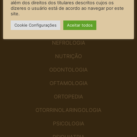
GASTROENTEROLOGISTA
além dos direitos dos titulares descritos cujos os
dizeres o usuário está de acordo ao navegar por este
site.
GINECOLOGIA
Cookie Configurações
Aceitar todos
MASTOLOGIA
NEFROLOGIA
NUTRIÇÃO
ODONTOLOGIA
OFTAMOLOGIA
ORTOPEDIA
OTORRINOLARINGOLOGIA
PSICOLOGIA
PSIQUIATRIA