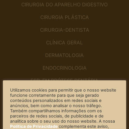
CIRURGIA DO APARELHO DIGESTIVO
CIRURGIA PLÁSTICA
CIRURGIA-DENTISTA
CLÍNICA GERAL
DERMATOLOGIA
ENDOCRINOLOGIA
ESP. EM PRÓTESE DENTÁRIA
Utilizamos cookies para permitir que o nosso website
ESP. EM REABILITAÇÃO ORAL E ESTÉTICA
funcione corretamente para que seja gerado
conteúdos personalizados em redes sociais e
FISIOTERAPIA
anúncios, bem como analisar o nosso tráfego.
Também compartilhamos informações com os
parceiros de redes sociais, de publicidade e de
FONOAUDIOLOGIA
analítica sobre o seu uso do nosso website. A nossa
Política de Privacidade
complementa este aviso,