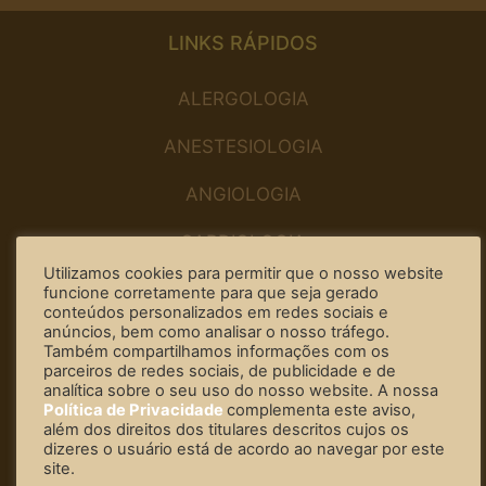
LINKS RÁPIDOS
ALERGOLOGIA
ANESTESIOLOGIA
ANGIOLOGIA
CARDIOLOGIA
Utilizamos cookies para permitir que o nosso website
CIRURGIA DO APARELHO DIGESTIVO
funcione corretamente para que seja gerado
conteúdos personalizados em redes sociais e
anúncios, bem como analisar o nosso tráfego.
CIRURGIA PLÁSTICA
Também compartilhamos informações com os
parceiros de redes sociais, de publicidade e de
CIRURGIA-DENTISTA
analítica sobre o seu uso do nosso website. A nossa
Política de Privacidade
complementa este aviso,
além dos direitos dos titulares descritos cujos os
CLÍNICA GERAL
dizeres o usuário está de acordo ao navegar por este
site.
DERMATOLOGIA