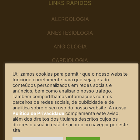
LINKS RÁPIDOS
ALERGOLOGIA
ANESTESIOLOGIA
ANGIOLOGIA
CARDIOLOGIA
CIRURGIA DO APARELHO DIGESTIVO
Utilizamos cookies para permitir que o nosso website
funcione corretamente para que seja gerado
conteúdos personalizados em redes sociais e
CIRURGIA PLÁSTICA
anúncios, bem como analisar o nosso tráfego.
Também compartilhamos informações com os
CIRURGIA-DENTISTA
parceiros de redes sociais, de publicidade e de
analítica sobre o seu uso do nosso website. A nossa
Política de Privacidade
complementa este aviso,
CLÍNICA GERAL
além dos direitos dos titulares descritos cujos os
dizeres o usuário está de acordo ao navegar por este
DERMATOLOGIA
site.