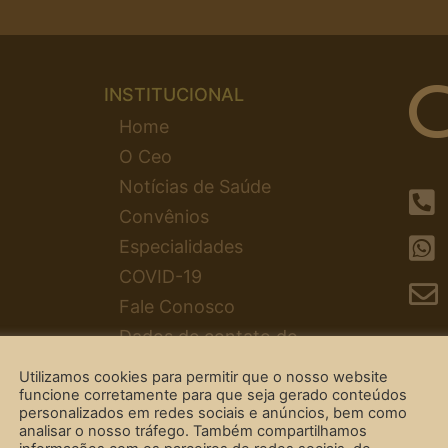
INSTITUCIONAL
Home
O Ceo
Notícias de Saúde
Convênios
Especialidades
COVID-19
Fale Conosco
Dados de contato do
encarregado
Utilizamos cookies para permitir que o nosso website
funcione corretamente para que seja gerado conteúdos
personalizados em redes sociais e anúncios, bem como
Po
analisar o nosso tráfego. Também compartilhamos