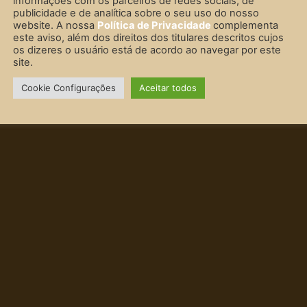
informações com os parceiros de redes sociais, de
publicidade e de analítica sobre o seu uso do nosso
website. A nossa
Política de Privacidade
complementa
este aviso, além dos direitos dos titulares descritos cujos
os dizeres o usuário está de acordo ao navegar por este
site.
Cookie Configurações
Aceitar todos