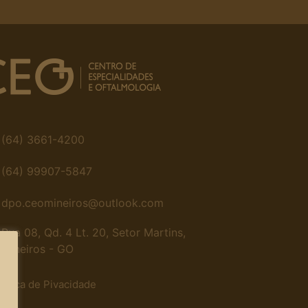
(64) 3661-4200
(64) 99907-5847
dpo.ceomineiros@outlook.com
Rua 08, Qd. 4 Lt. 20, Setor Martins,
Mineiros - GO
lítica de Pivacidade