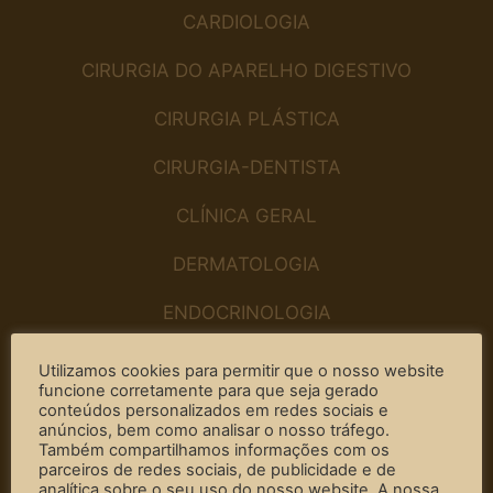
CARDIOLOGIA
CIRURGIA DO APARELHO DIGESTIVO
CIRURGIA PLÁSTICA
CIRURGIA-DENTISTA
CLÍNICA GERAL
DERMATOLOGIA
ENDOCRINOLOGIA
ESP. EM PRÓTESE DENTÁRIA
Utilizamos cookies para permitir que o nosso website
funcione corretamente para que seja gerado
ESP. EM REABILITAÇÃO ORAL E ESTÉTICA
conteúdos personalizados em redes sociais e
anúncios, bem como analisar o nosso tráfego.
Também compartilhamos informações com os
FISIOTERAPIA
parceiros de redes sociais, de publicidade e de
analítica sobre o seu uso do nosso website. A nossa